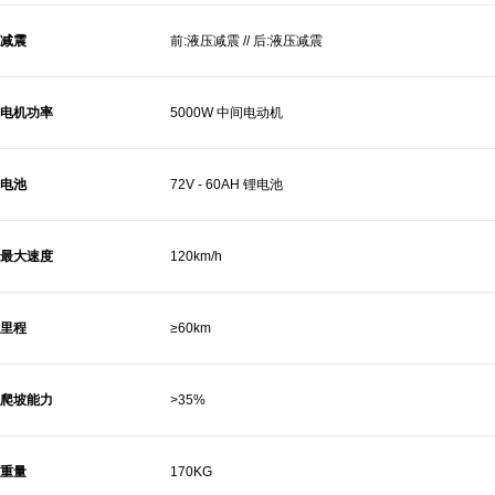
减震
前:液压减震 // 后:液压减震
电机功率
5000W 中间电动机
电池
72V - 60AH 锂电池
最大速度
120km/h
里程
≥60km
爬坡能力
>35%
重量
170KG