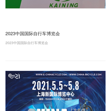
2023中国国际自行车博览会
2023中国国际自行车博览会