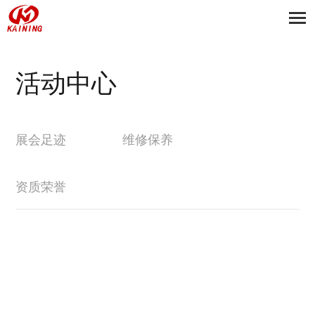
活动中心
展会足迹
维修保养
资质荣誉