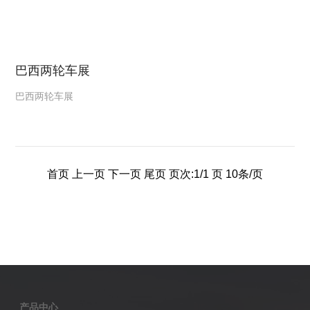
巴西两轮车展
巴西两轮车展
首页 上一页 下一页 尾页 页次:1/1 页 10条/页
产品中心