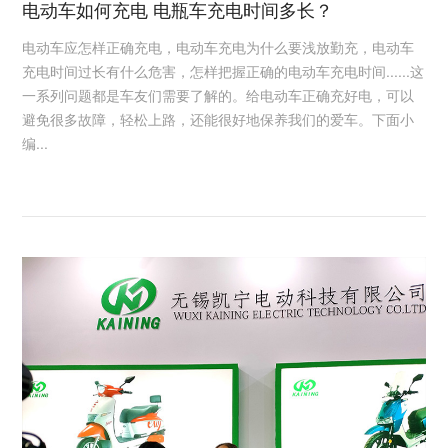
电动车如何充电 电瓶车充电时间多长？
电动车应怎样正确充电，电动车充电为什么要浅放勤充，电动车
充电时间过长有什么危害，怎样把握正确的电动车充电时间......这
一系列问题都是车友们需要了解的。给电动车正确充好电，可以
避免很多故障，轻松上路，还能很好地保养我们的爱车。下面小
编...