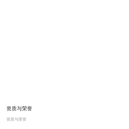
资质与荣誉
资质与荣誉